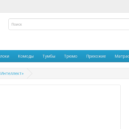
олоки
Комоды
Тумбы
Трюмо
Прихожие
Матра
«Интеллект»