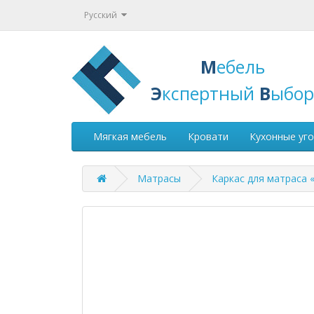
Русский
М
ебель
Э
кспертный
В
ыбор
Мягкая мебель
Кровати
Кухонные уг
Матрасы
Каркас для матраса 